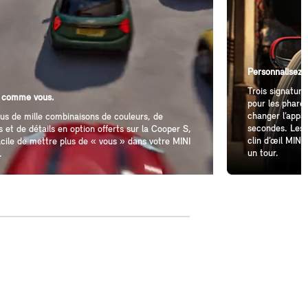
Personnalisez v
Trois signatur
 comme vous.
pour les phares
changer l’appa
us de mille combinaisons de couleurs, de
secondes. Les 
ns et de détails en option offerts sur la Cooper S,
clin d’œil MINI,
facile de mettre plus de « vous » dans votre MINI
un tour.
.